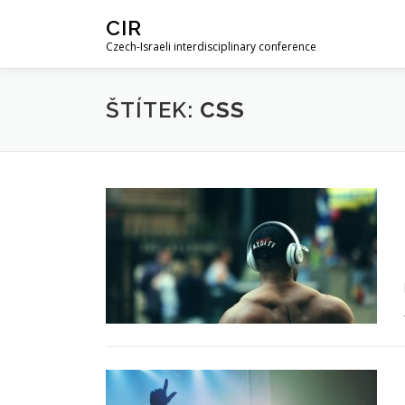
Skip
CIR
to
Czech-Israeli interdisciplinary conference
content
ŠTÍTEK:
CSS