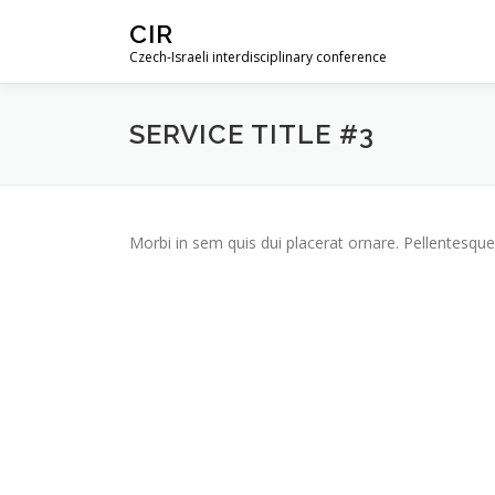
Skip
CIR
to
Czech-Israeli interdisciplinary conference
content
SERVICE TITLE #3
Morbi in sem quis dui placerat ornare. Pellentesque 