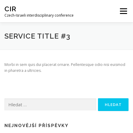
Skip
CIR
to
Menu
content
Czech-Israeli interdisciplinary conference
HOME
PROGRAM
RECORDINGS
SERVICE TITLE #3
ABSTRACT BOOK
Morbi in sem quis dui placerat ornare. Pellentesque odio nisi euismod
in pharetra a ultricies.
Vyhledávání
NEJNOVĚJŠÍ PŘÍSPĚVKY